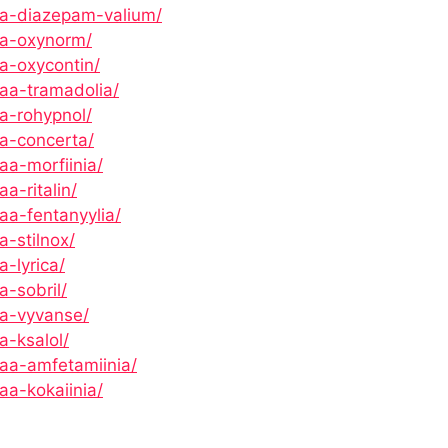
sta-diazepam-valium/
ta-oxynorm/
ta-oxycontin/
taa-tramadolia/
ta-rohypnol/
ta-concerta/
aa-morfiinia/
a-ritalin/
aa-fentanyylia/
a-stilnox/
a-lyrica/
a-sobril/
ta-vyvanse/
a-ksalol/
taa-amfetamiinia/
aa-kokaiinia/