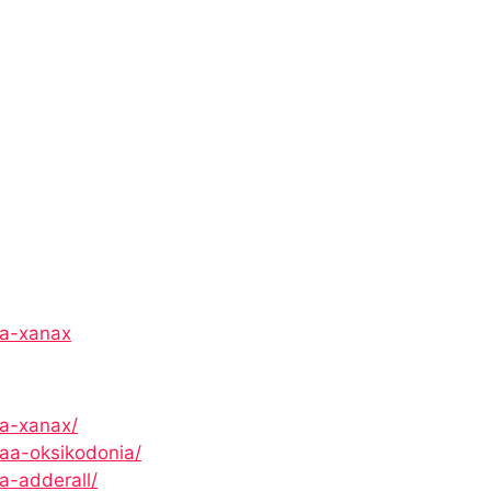
ta-xanax
ta-xanax/
taa-oksikodonia/
a-adderall/