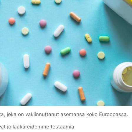
a, joka on vakiinnuttanut asemansa koko Euroopassa.
vat jo lääkäreidemme testaamia