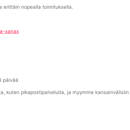
erittäin nopealla toimituksella.
ta-xanax
3 päivää
ta, kuten pikapostipalveluita, ja myymme kansainvälisii